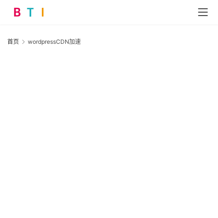
首页
wordpressCDN加速
首
W
页
网
2
站
技
运
营
营
销
W
推
广