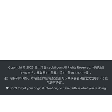
C
2
日
问
里
wo
答
社
区
分
享
关
Copyright © 2023 白天博客 seobti.com All Rights Reserved.
网站地图
于
IPv6 支持，互联网ICP备案：
滇ICP备18004537号-2
注：除特别声明外，本站原创内容版权遵循 知识共享署名-相同方式共享 4.0 国
际许可协议 。
♥ Don't forget your original intention, do have faith in what you're doing.