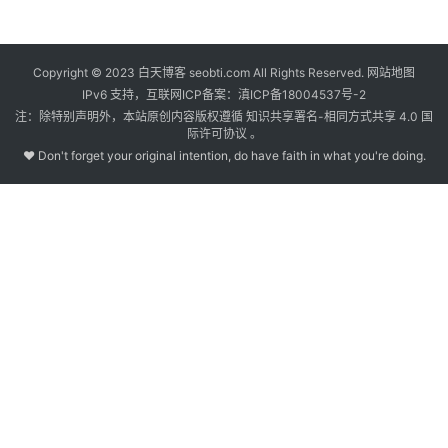
问
Copyright © 2023 白天博客 seobti.com All Rights Reserved.
网站地图
答
IPv6 支持，互联网ICP备案：
滇ICP备18004537号-2
社
注：除特别声明外，本站原创内容版权遵循 知识共享署名-相同方式共享 4.0 国
区
际许可协议 。
♥ Don't forget your original intention, do have faith in what you're doing.
分
享
关
于