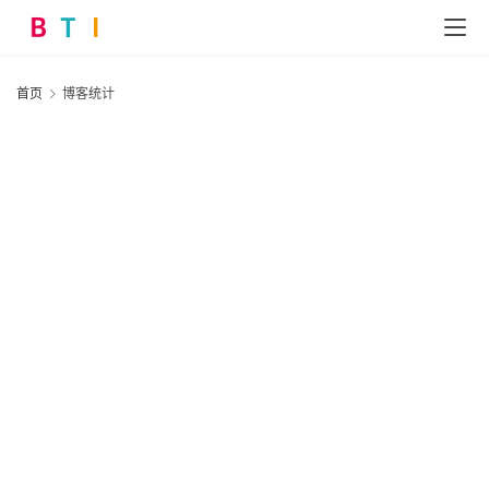
首页
博客统计
首
页
网
站
运
营
营
销
推
广