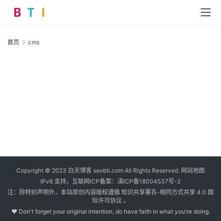
首页
cms
首
页
网
站
运
营
Copyright © 2023 白天博客 seobti.com All Rights Reserved.
网站地图
IPv6 支持，互联网ICP备案：
滇ICP备18004537号-2
营
注：除特别声明外，本站原创内容版权遵循 知识共享署名-相同方式共享 4.0 国
销
际许可协议 。
推
♥ Don't forget your original intention, do have faith in what you're doing.
广