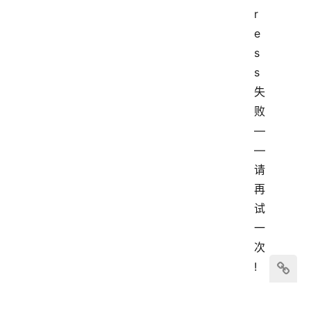
r
e
s
s
失
败 
—
— 
请
再
试
一
次
!