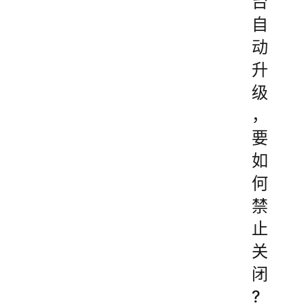
台
自
动
升
级
，
要
如
何
禁
止
关
闭
?