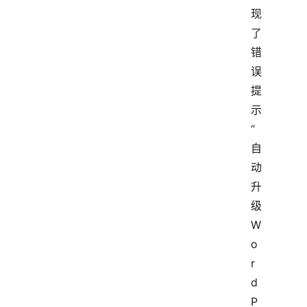
现
了
错
误
提
示
“
自
动
升
级
W
o
r
d
P