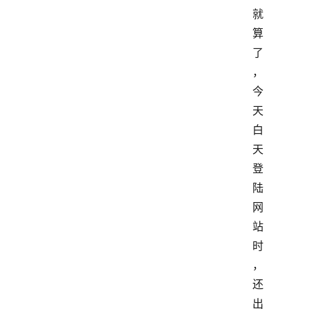
就
算
了
，
今
天
白
天
登
陆
网
站
时
，
还
出