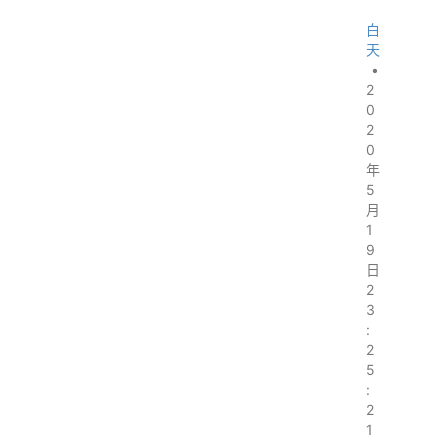
白
天
•
2
0
2
0
年
5
月
1
9
日
2
3
:
2
5
:
2
1