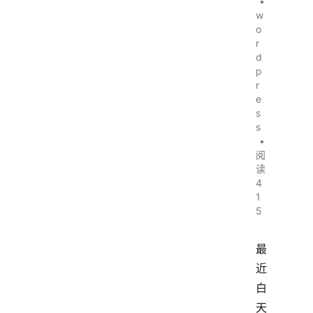
•
w
o
r
d
p
r
e
s
s
•
阅
读
4
1
5
最
近
白
天