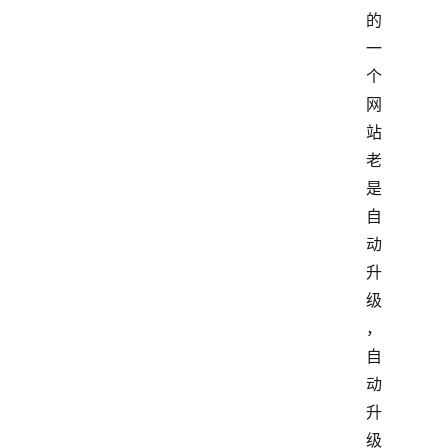
的
一
个
网
站
老
是
自
动
升
级
，
自
动
升
级