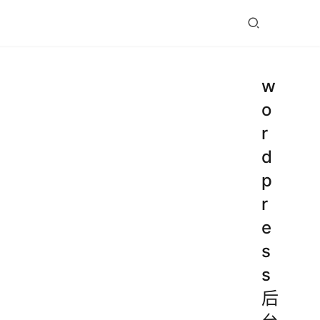
w
o
r
d
p
r
e
s
s
后