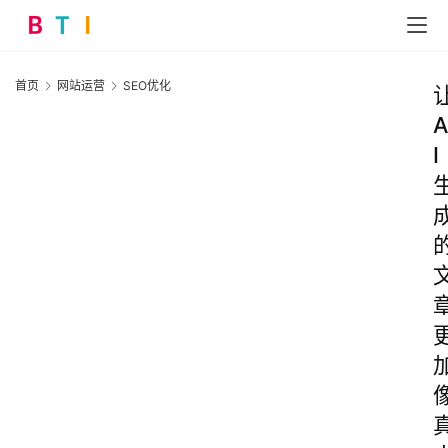
首页
网站运营
SEO优化
A
I