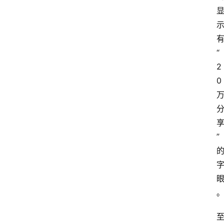
“
2
0
”