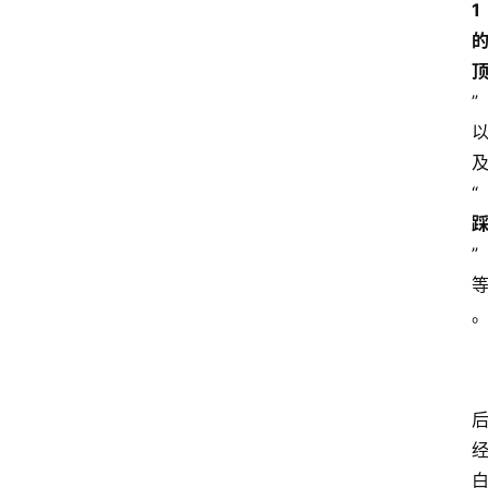
1
”
“
”