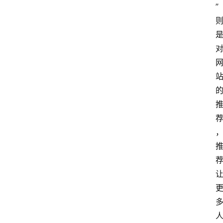
”
首
页
网
站
运
营
营
销
推
广
问
答
社
区