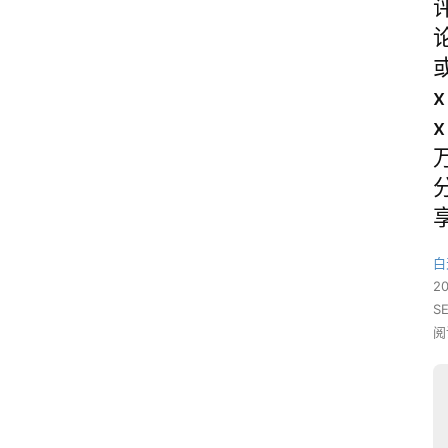
x
x
白
2
S
阅