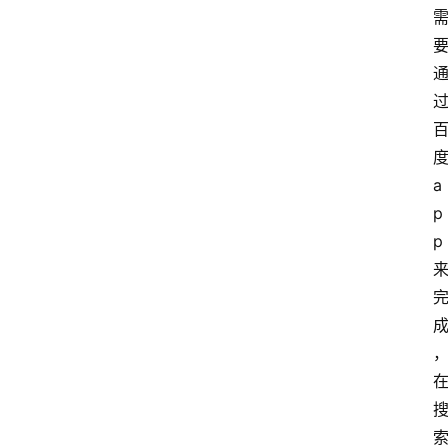
a
p
p