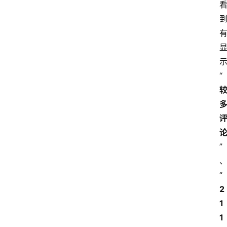
“
”
“
2
1
1