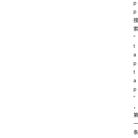
p
p
“
t
a
p
t
a
p
”