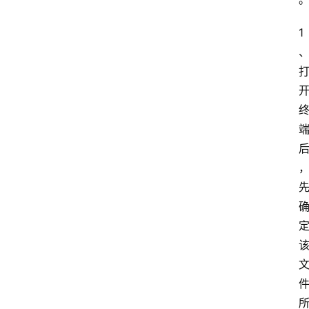
首
1
页
网
站
运
营
营
销
推
广
问
答
社
区