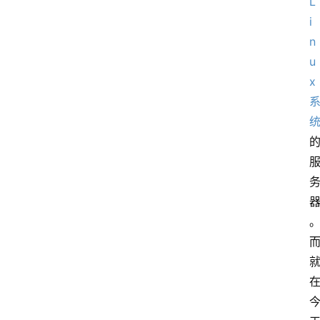
L
i
n
u
x