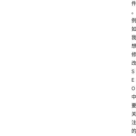
S
E
O