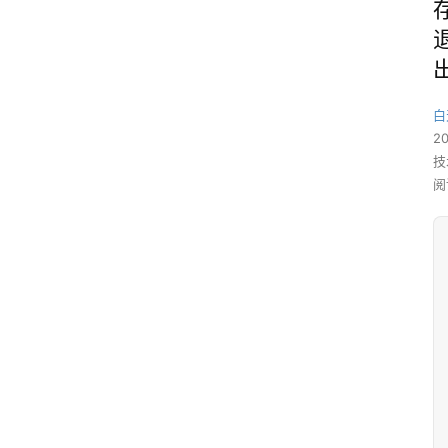
白
2
技
阅