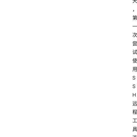
S
S
H