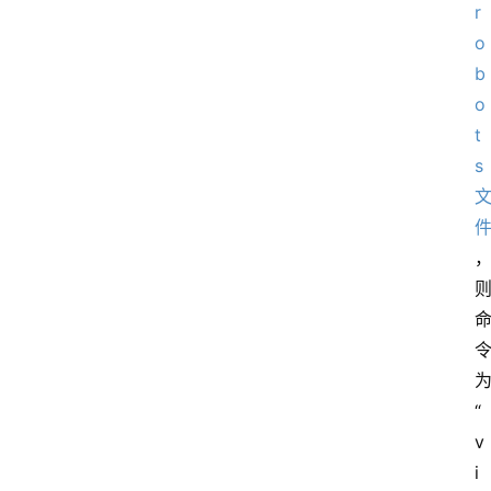
r
o
b
o
t
s
“
v
i 