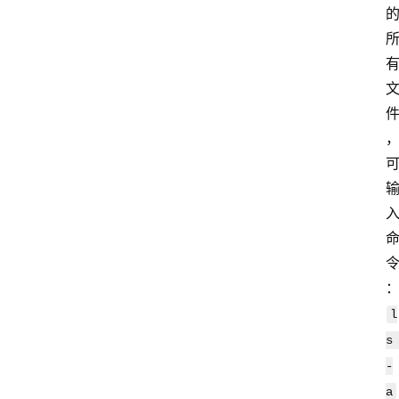
l
s 
-
a