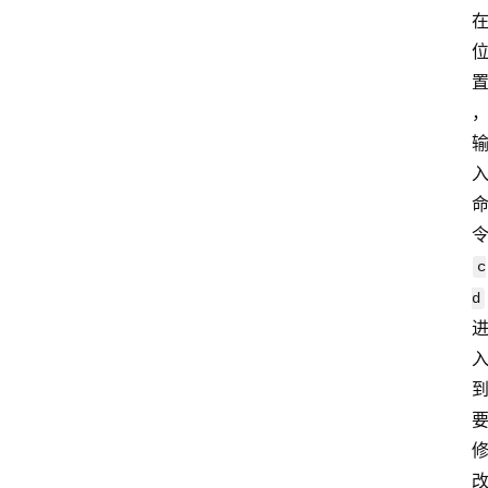
分
享
关
于
c
d