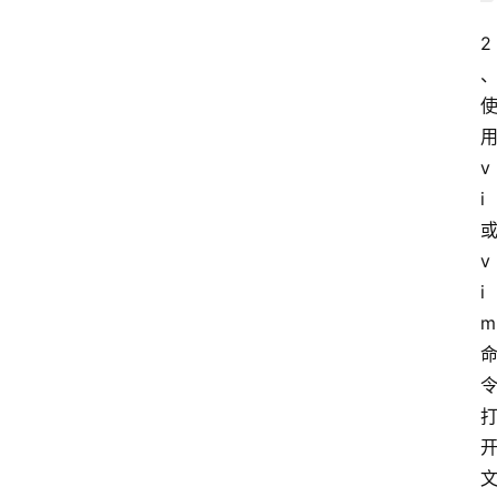
2
v
i
v
i
m