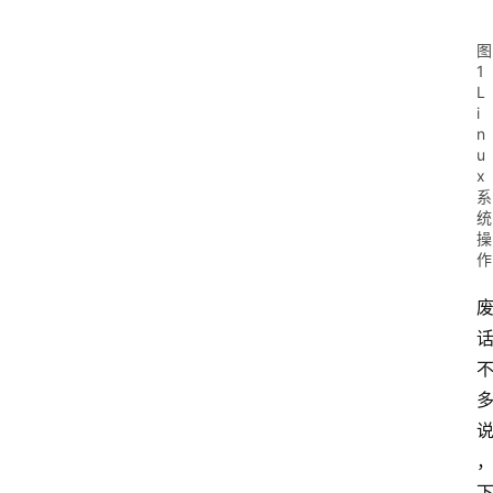
图
1
L
i
n
u
x
系
统
操
作