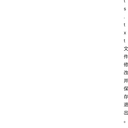
t
s
.
t
x
t