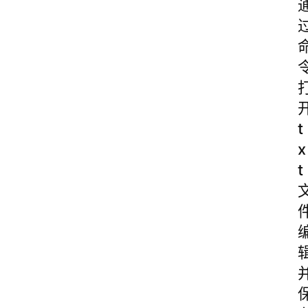
t
x
t