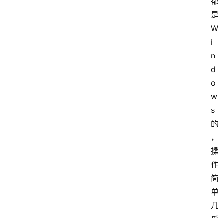
W
i
n
d
o
w
s