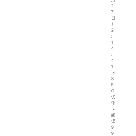
2
7
日
1
2
:
1
4
:
4
1
•
S
E
O
优
化
•
阅
读
9
9