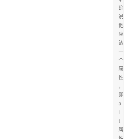
确
说
他
应
该
一
个
属
性
，
即
a
l
t
属
性