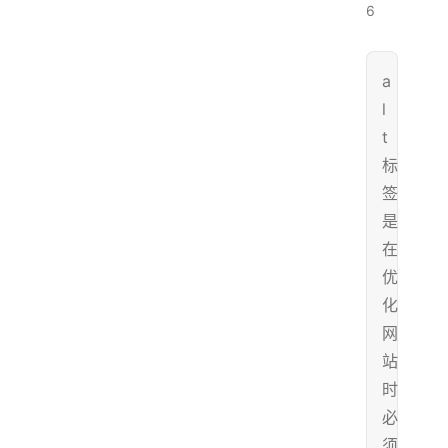
6
a
l
t
标
签
是
在
优
化
网
站
时
必
须