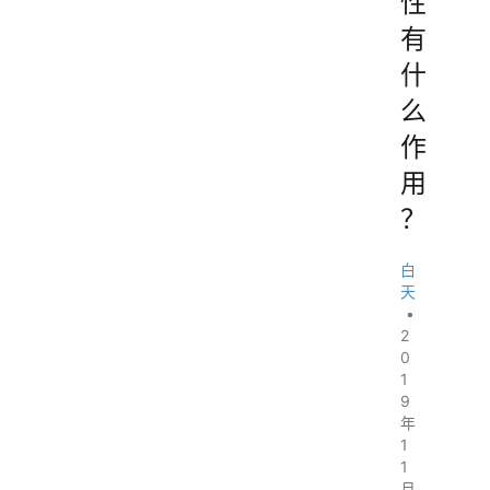
性
有
什
么
作
用
？
白
天
•
2
0
1
9
年
1
1
月