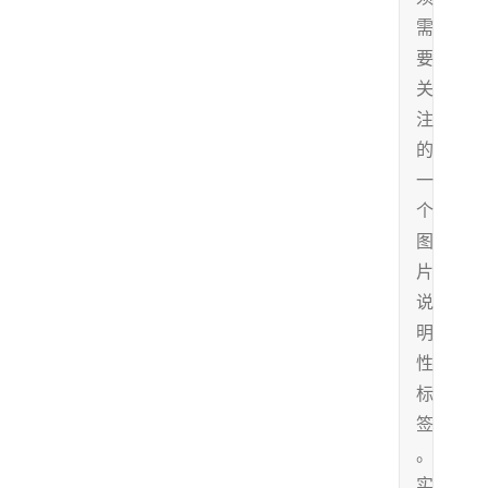
需
要
关
注
的
一
个
图
片
说
明
性
标
签
。
实