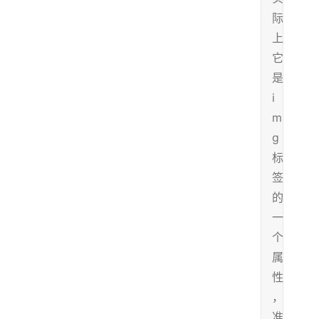
际
上
它
是
i
m
g
标
签
的
一
个
属
性
，
准