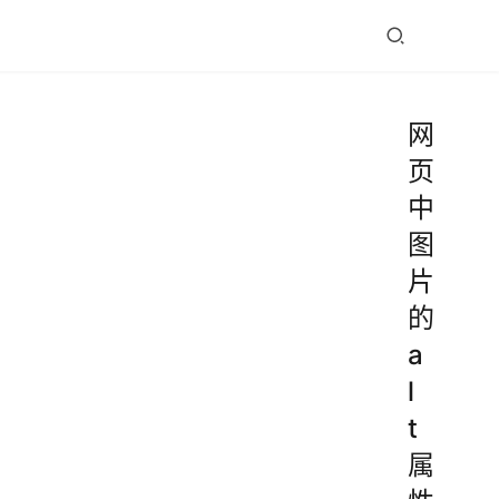
网
页
中
图
片
的
a
l
t
属