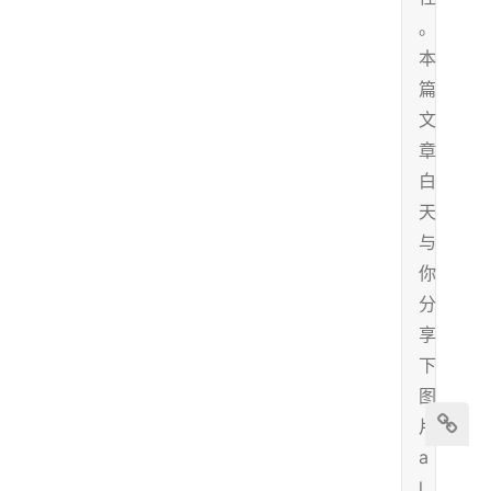
。
本
篇
文
章
白
天
与
你
分
享
下
图
片
a
l