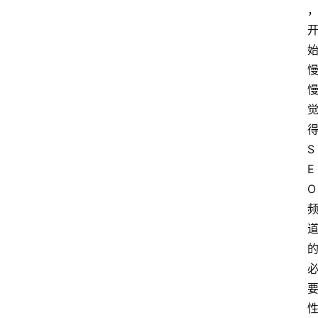
得
S
E
O 