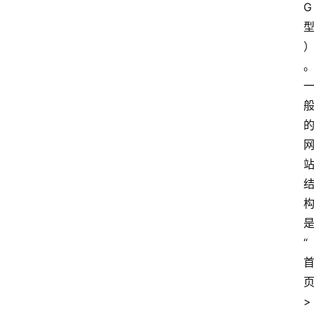
G 
是
“
页
> 