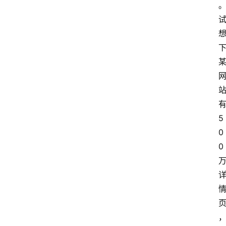
推
广
问
答
社
区
有
分
5
享
0
0 
关
于