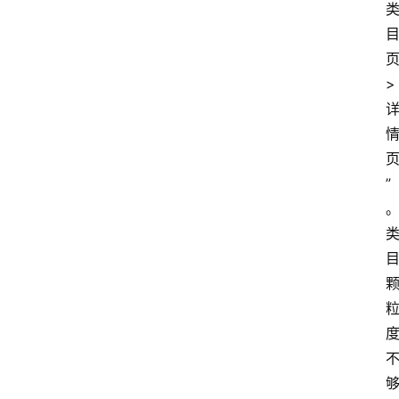
页
> 
”