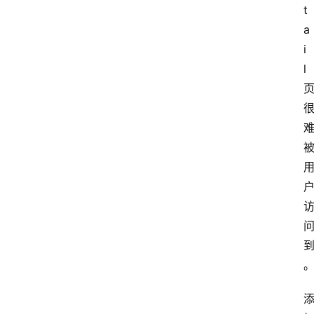
t
a
i
l 