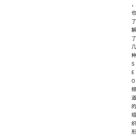
种
S
E
O 