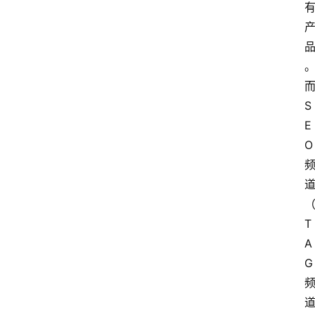
而
S
E
O 
（
T
A
G 