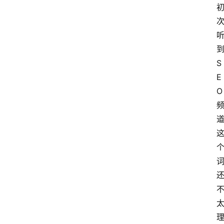
到
S
E
O 