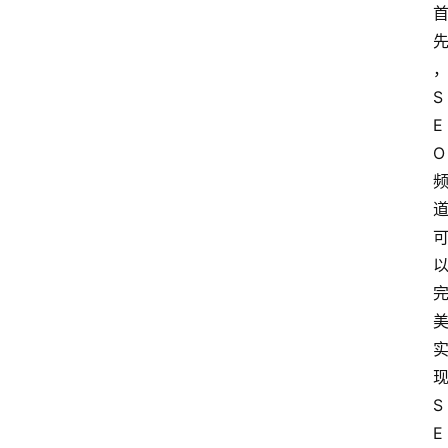
S
E
O 
现
S
E