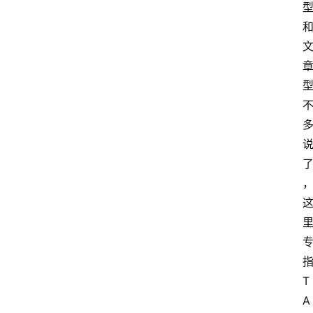
指
T
A