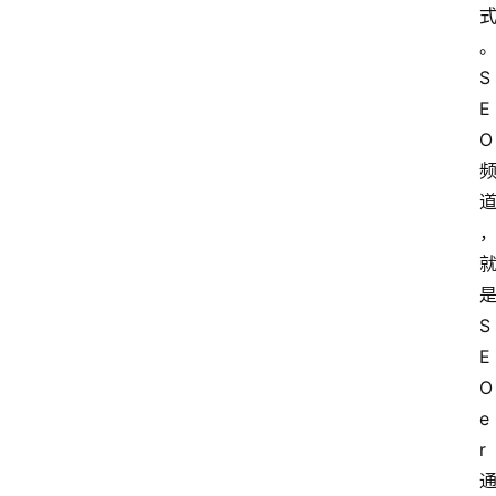
S
E
O 
是
S
E
O
e
r 