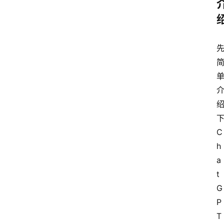
下
C
h
a
t
G
P
T