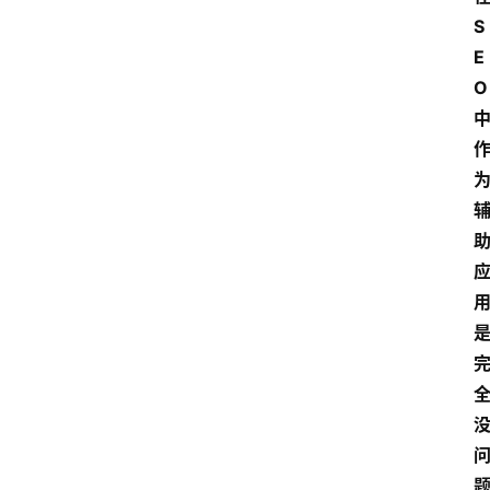
S
E
O 