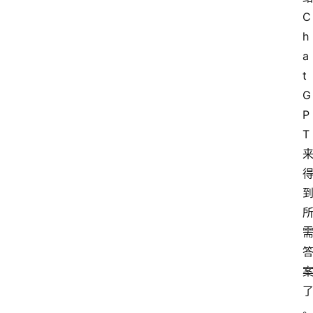
C
h
a
t
G
P
T 