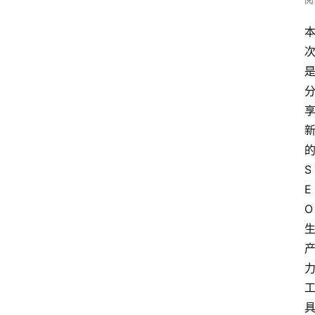
的
S
E
O 