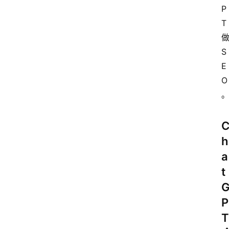
P
T 
做
S
E
O
h
a
t
P
T