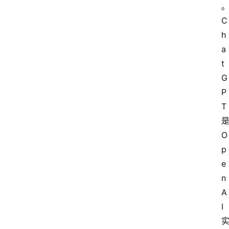
C
h
a
t
G
P
T 
是
O
p
e
n
A
I 