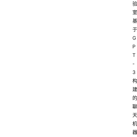
于
G
P
T
-
3 