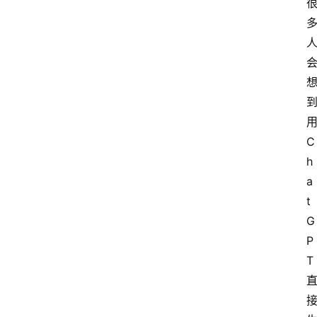
用
C
h
a
t
G
P
T 