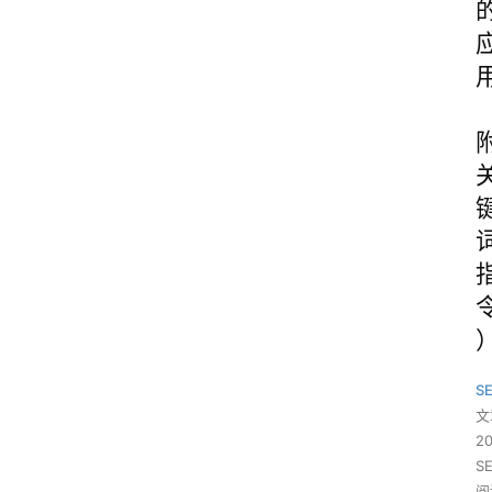
S
文
2
S
阅