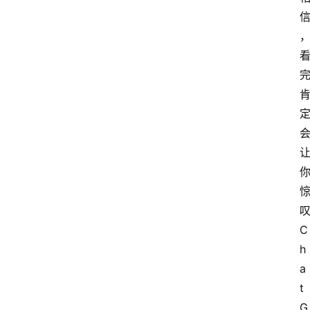
叹
C
h
a
t
G