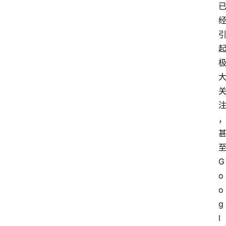
至
G
o
o
g
l