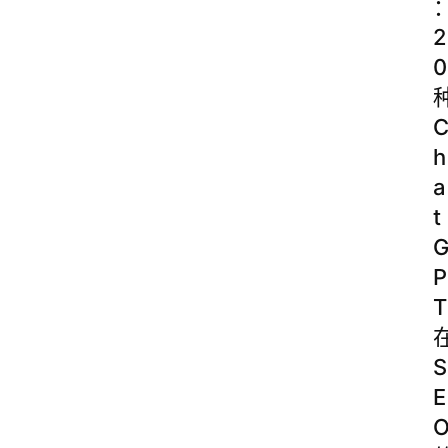
2
0
h
a
t
P
T
S
E