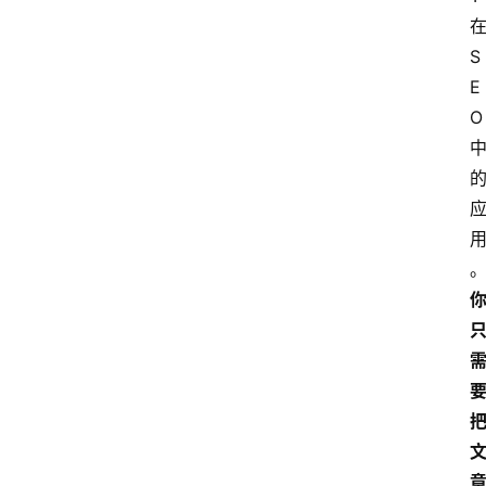
在
S
E
O 
首
页
网
站
运
营
营
销