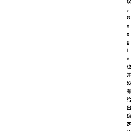
G
o
o
g
l
e 