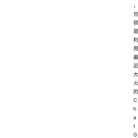
的
C
h
a
t
G