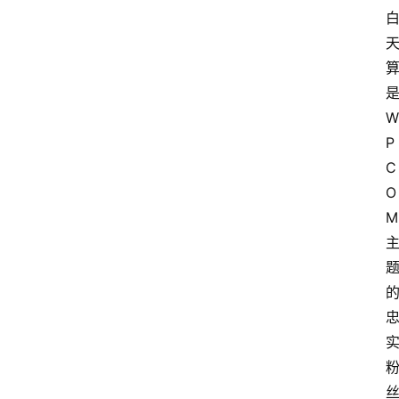
W
P
C
O
M