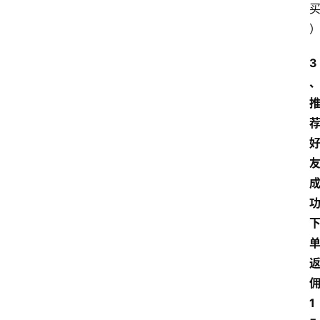
首
页
3
网
站
运
营
营
销
推
广
问
答
社
1
区