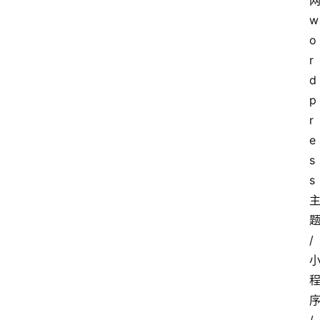
w
o
r
d
p
r
e
s
s
/