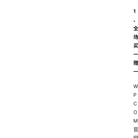
1
W
P
C
O
M