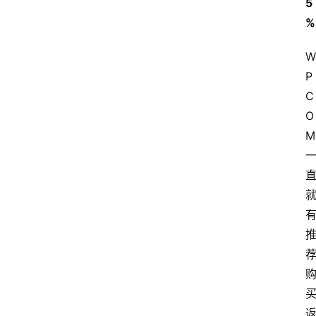
5
%
分
享
W
P
关
C
于
O
M