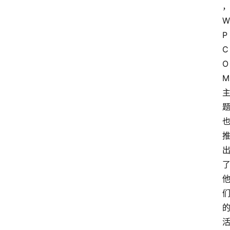
W
P
C
O
M