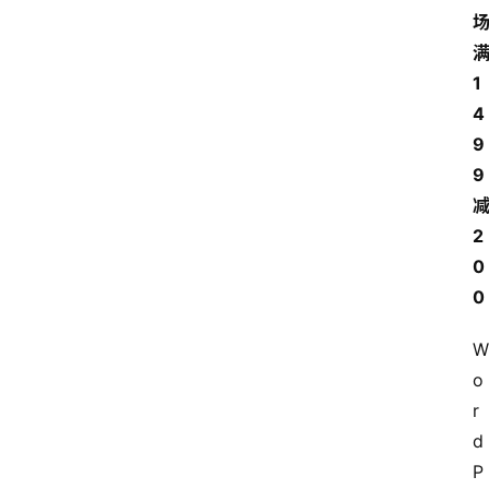
1
4
9
9
2
0
0
W
o
r
d
P