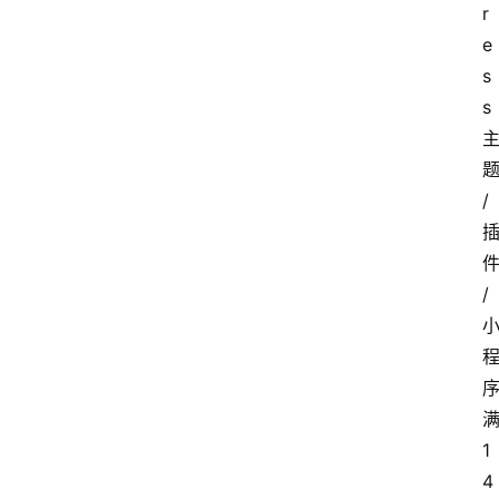
r
e
s
s
/
/
1
4