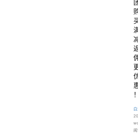
白
2
wo
阅