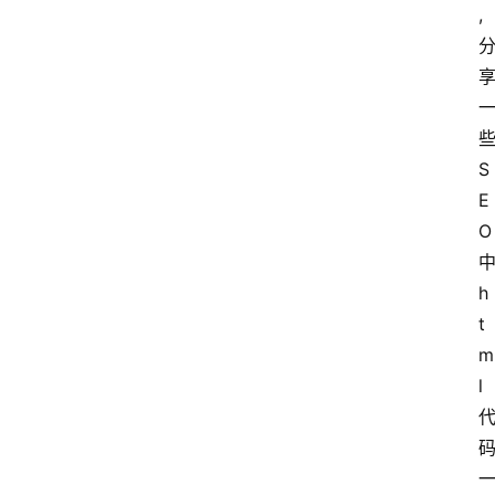
,
S
E
O
h
t
m
l