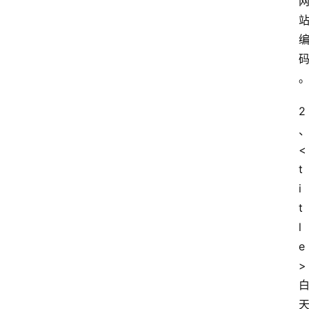
2
<
t
i
t
l
e
>