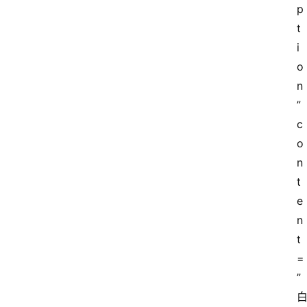
p
t
i
o
n
” 
c
o
n
t
e
n
t
=
”