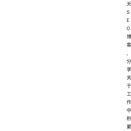
S
E
O
,