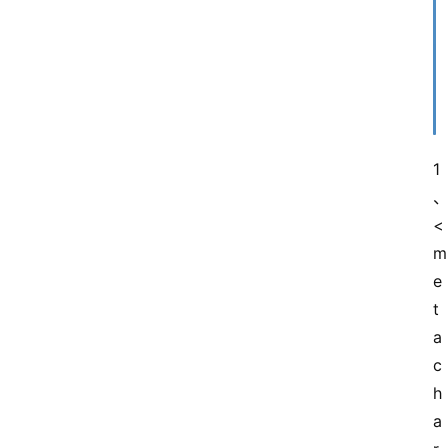
1
<
m
e
t
a 
c
h
a