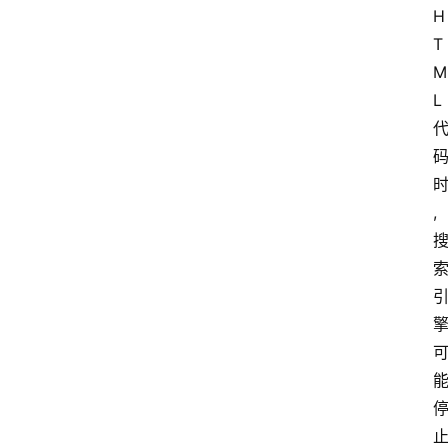
H
T
M
L
,