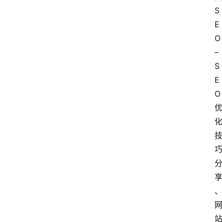
S
E
O 
– 
S
E
O