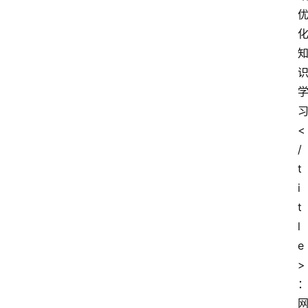
<
/
t
i
t
l
e
>