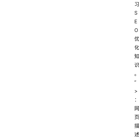
S
E
O
”
>