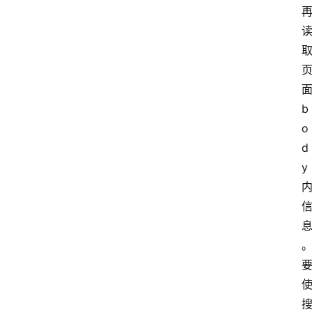
b
o
d
y