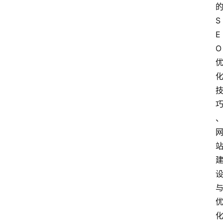
S
E
O