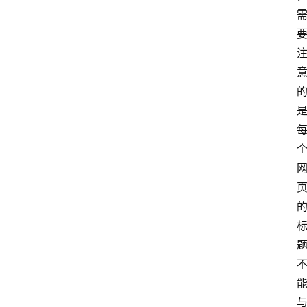
首
页
网
站
运
营
营
销
推
广
问
答
社
区