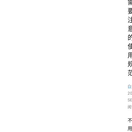
白
2
S
阅