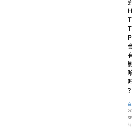
T
T
P
?
白
2
S
阅