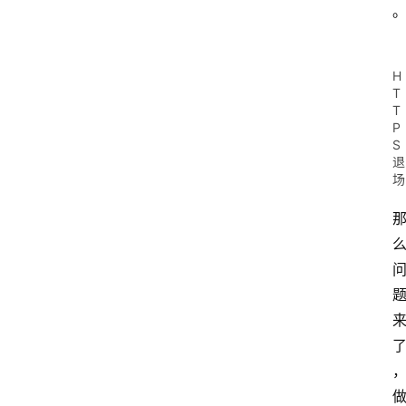
H
T
T
P
S
退
场