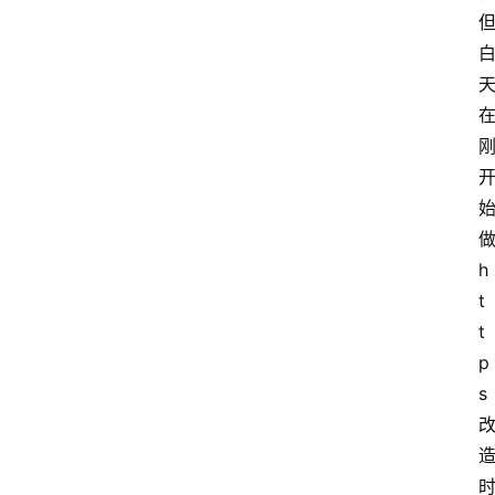
h
t
t
p
s