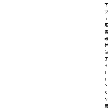
H
T
T
P
S