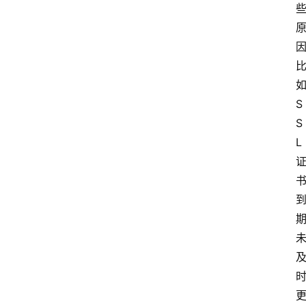
S
S
L