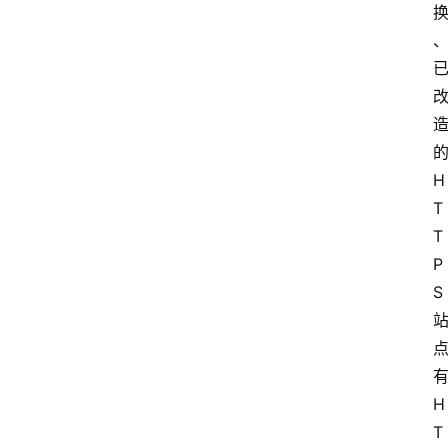
H
T
T
P
S
H
T