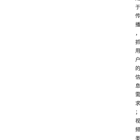
首
页
网
站
运
营
营
销
推
广
问
答
社
区